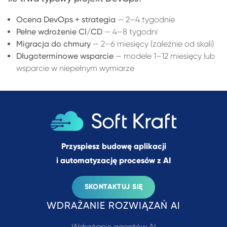
Ocena DevOps + strategia
— 2–4 tygodnie
Pełne wdrożenie CI/CD
— 4–8 tygodni
Migracja do chmury
— 2–6 miesięcy (zależnie od skali)
Długoterminowe wsparcie
— modele 1–12 miesięcy lub
wsparcie w niepełnym wymiarze
Przyspiesz budowę aplikacji
i automatyzację procesów z AI
SKONTAKTUJ SIĘ
WDRAŻANIE ROZWIĄZAŃ AI
Wdrażanie agentów AI