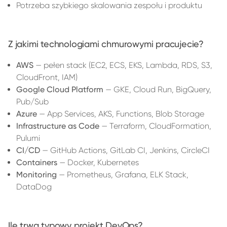
Potrzeba szybkiego skalowania zespołu i produktu
Z jakimi technologiami chmurowymi pracujecie?
AWS
— pełen stack (EC2, ECS, EKS, Lambda, RDS, S3,
CloudFront, IAM)
Google Cloud Platform
— GKE, Cloud Run, BigQuery,
Pub/Sub
Azure
— App Services, AKS, Functions, Blob Storage
Infrastructure as Code
— Terraform, CloudFormation,
Pulumi
CI/CD
— GitHub Actions, GitLab CI, Jenkins, CircleCI
Containers
— Docker, Kubernetes
Monitoring
— Prometheus, Grafana, ELK Stack,
DataDog
Ile trwa typowy projekt DevOps?